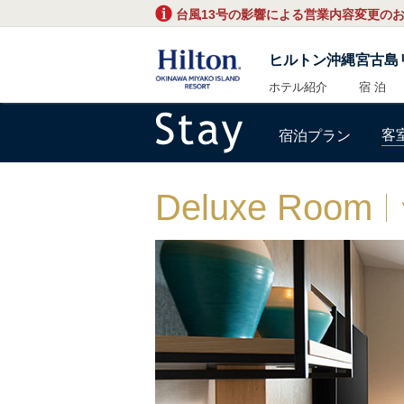
台風13号の影響による営業内容変更の
ヒルトン沖縄宮古島
ホテル紹介
宿 泊
客
宿泊プラン
Deluxe Room