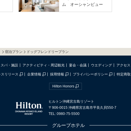
ム オーシャンビュー
ト
宿泊プラン
ドッグフレンドリープラン
・スパ・施設
アクティビティ・周辺観光
宴会・会議
ウエディング
アクセス
レスリリース
企業情報
採用情報
プライバシーポリシー
特定商取
Hilton Honors
ヒルトン沖縄宮古島リゾート
〒906-0015 沖縄県宮古島市平良久貝550-7
TEL: 0980-75-5500
グループホテル