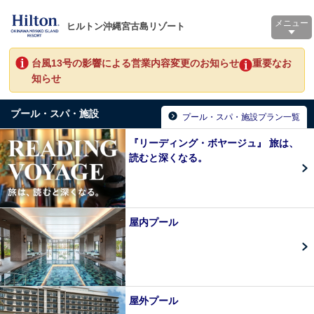
メニュー
ヒルトン沖縄宮古島リゾート
台風13号の影響による営業内容変更のお知らせ
重要なお
知らせ
プール・スパ・施設
プール・スパ・施設プラン一覧
『リーディング・ボヤージュ』 旅は、
読むと深くなる。
屋内プール
屋外プール