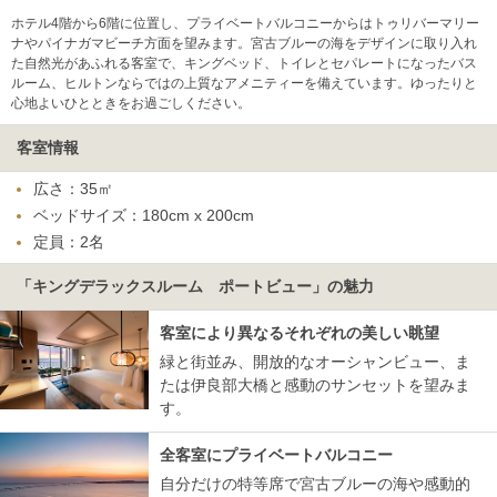
ホテル4階から6階に位置し、プライベートバルコニーからはトゥリバーマリー
ナやパイナガマビーチ方面を望みます。宮古ブルーの海をデザインに取り入れ
た自然光があふれる客室で、キングベッド、トイレとセパレートになったバス
ルーム、ヒルトンならではの上質なアメニティーを備えています。ゆったりと
心地よいひとときをお過ごしください。
客室情報
広さ：35㎡
ベッドサイズ：180cm x 200cm
定員：2名
「キングデラックスルーム ポートビュー」の魅力
客室により異なるそれぞれの美しい眺望
緑と街並み、開放的なオーシャンビュー、ま
たは伊良部大橋と感動のサンセットを望みま
す。
全客室にプライベートバルコニー
自分だけの特等席で宮古ブルーの海や感動的