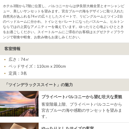
ホテル3階から7階に位置し、バルコニーからは伊良部大橋全景とオーシャンビ
ュー、美しいサンセットを望みます。宮古ブルーの海をデザインに取り入れた
自然光があふれる74㎡の広々としたスイートで、リビングルームとツイン2台
のベッドルームに分かれ、トイレとセパレートになったバスルーム、ヒルトン
ならではの上質なアメニティーを備えています。ゆったりと心地よいひととき
をお過ごしください。スイートルームにご滞在のお客様はエグゼクティブラウ
ンジで朝食や軽食、お飲み物もお楽しみください。
客室情報
広さ：74㎡
ベッドサイズ：110cm x 200cm
定員：3名
「ツインデラックススイート」の魅力
プライベートバルコニーから望む壮大な景観
客室階最上階、プライベートバルコニーから
宮古ブルーの海や感動のサンセットを望みま
す。
ゆったりとしたサイズの客室