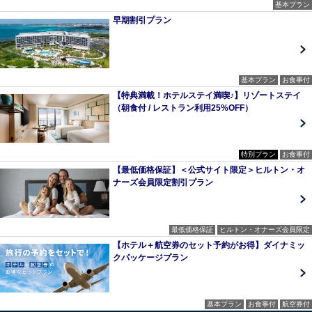
基本プラン
早期割引プラン
基本プラン
お食事付
【特典満載！ホテルステイ満喫♪】リゾートステイ
（朝食付 / レストラン利用25%OFF）
特別プラン
お食事付
【最低価格保証】＜公式サイト限定＞ヒルトン・オ
ナーズ会員限定割引プラン
最低価格保証
ヒルトン・オナーズ会員限定
【ホテル＋航空券のセット予約がお得】ダイナミッ
クパッケージプラン
基本プラン
お食事付
航空券付