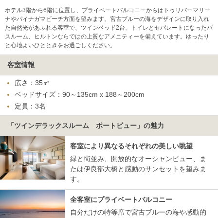
ホテル3階から6階に位置し、プライベートバルコニーからはトゥリバーマリー
ナやパイナガマビーチ方面を望みます。宮古ブルーの海をデザインに取り入れ
た自然光があふれる客室で、ツインベッド2台、トイレとセパレートになったバ
スルーム、ヒルトンならではの上質なアメニティーを備えています。ゆったり
と心地よいひとときをお過ごしください。
客室情報
広さ：35㎡
ベッドサイズ：90～135cm x 188～200cm
定員：3名
「ツインデラックスルーム ポートビュー」の魅力
客室により異なるそれぞれの美しい眺望
緑と街並み、開放的なオーシャンビュー、ま
たは伊良部大橋と感動のサンセットを望みま
す。
全客室にプライベートバルコニー
自分だけの特等席で宮古ブルーの海や感動的